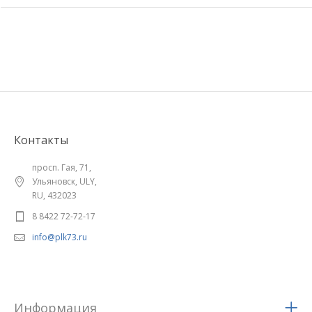
Контакты
просп. Гая, 71,
Ульяновск, ULY,
RU, 432023
8 8422 72-72-17
info@plk73.ru
Информация