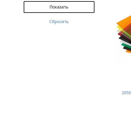
прозрачный
Показать
2 мм
цветной
3 мм
Сбросить
4 мм
5 мм
6 мм
8 мм
10 мм
12 мм
2050
15 мм