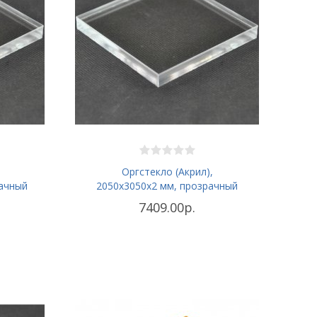
Оргстекло (Акрил),
рачный
2050х3050x2 мм, прозрачный
7409.00р.