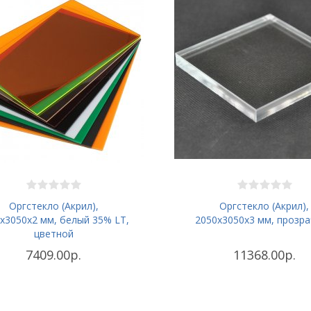
Оргстекло (Акрил),
Оргстекло (Акрил),
х3050x2 мм, белый 35% LT,
2050х3050x3 мм, прозр
цветной
7409.00р.
11368.00р.