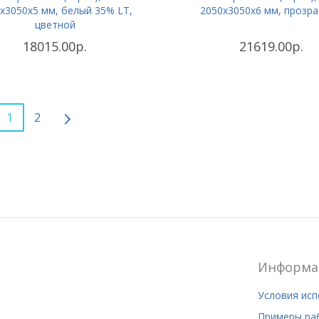
х3050x5 мм, белый 35% LT,
2050х3050x6 мм, прозр
цветной
18015.00р.
21619.00р.
1
2
Информа
Условия ис
Примеры ра