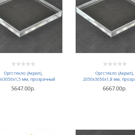
Оргстекло (Акрил),
Оргстекло (Акрил),
0х3050x1,5 мм, прозрачный
2050х3050x1,8 мм, проз
5647.00р.
6667.00р.