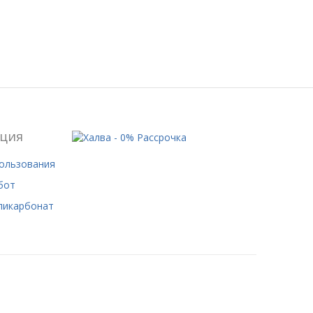
ция
пользования
бот
ликарбонат