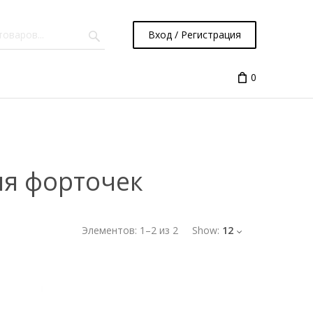
Вход / Регистрация
0
ля форточек
Элементов:
1
–
2
из
2
Show:
12