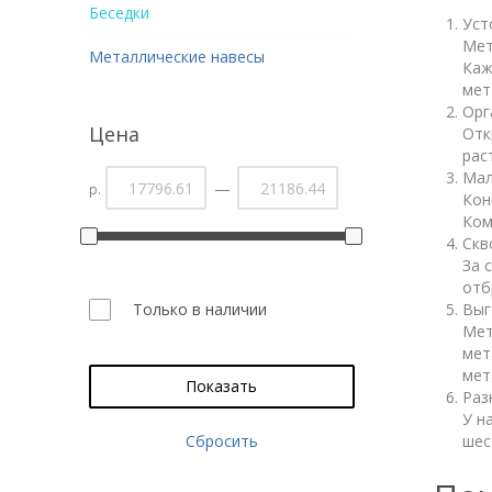
Беседки
Уст
Мет
Металлические навесы
Каж
мет
Орг
Цена
Отк
рас
Мал
—
р.
Кон
Ком
Скв
За 
отб
Только в наличии
Выг
Мет
мет
мет
Показать
Раз
У н
Сбросить
шес