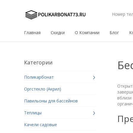
Номер те
Главная
Скидки
О Компании
Блог
К
Бе
Категории
Поликарбонат
Открыт
Оргстекло (Акрил)
заверш
вблизи 
Павильоны для бассейнов
органич
Теплицы
Пре
Качели садовые