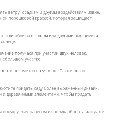
ть ветру, осадкам и другим воздействиям извне.
йной порошковой краской, которая защищает
но если обвиты плющом или другими вьющимися
 солнце.
ечение получаса при участии двух человек.
 небольшом участке.
почти незаметна на участке. Также она не
ахотите придать саду более выраженный дизайн,
и и деревянными элементами, чтобы придать
м полукруглым навесом из поликарбоната или даже