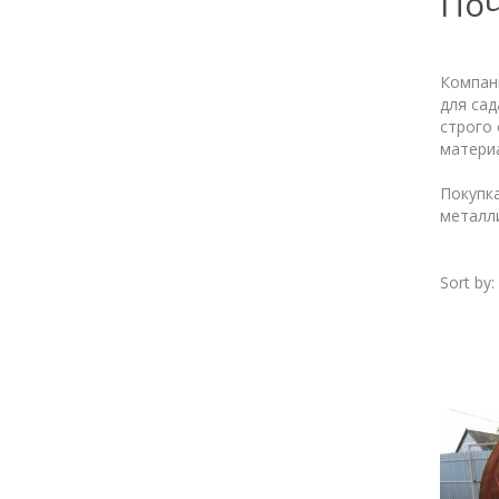
Поч
Компани
для сад
строго
матери
Покупка
металли
Sort by: