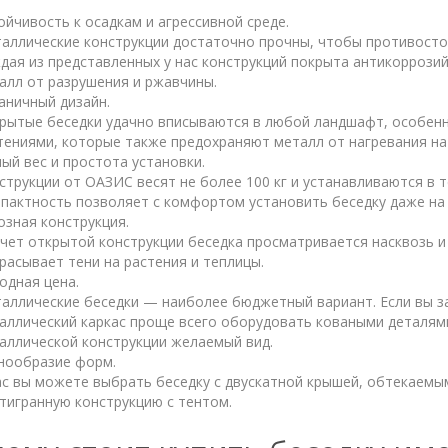
ойчивость к осадкам и агрессивной среде.
аллические конструкции достаточно прочны, чтобы противостоя
дая из представленных у нас конструкций покрыта антикоррози
алл от разрушения и ржавчины.
аничный дизайн.
рытые беседки удачно вписываются в любой ландшафт, особен
тениями, которые также предохраняют металл от нагревания на
ый вес и простота установки.
струкции от ОАЗИС весят не более 100 кг и устанавливаются в т
пактность позволяет с комфортом установить беседку даже на
озная конструкция.
счет открытой конструкции беседка просматривается насквозь и 
расывает тени на растения и теплицы.
одная цена.
аллические беседки — наиболее бюджетный вариант. Если вы з
аллический каркас проще всего оборудовать коваными деталям
аллической конструкции желаемый вид.
нообразие форм.
ас вы можете выбрать беседку с двускатной крышей, обтекаемы
тигранную конструкцию с тентом.