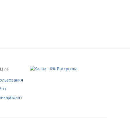
ция
пользования
бот
ликарбонат