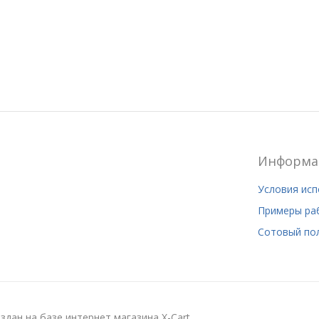
Информа
Условия ис
Примеры ра
Сотовый по
здан на базе интернет магазина X-Cart