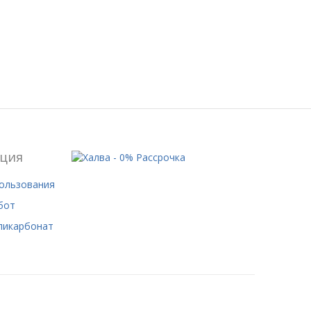
ция
пользования
бот
ликарбонат