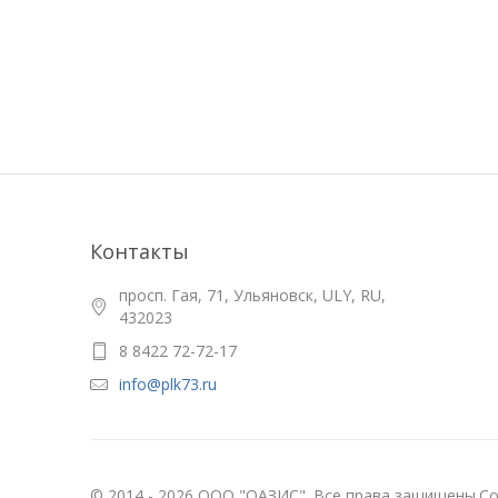
Контакты
просп. Гая, 71, Ульяновск, ULY, RU,
432023
8 8422 72-72-17
info@plk73.ru
© 2014 - 2026 ООО "ОАЗИС". Все права защищены
Со