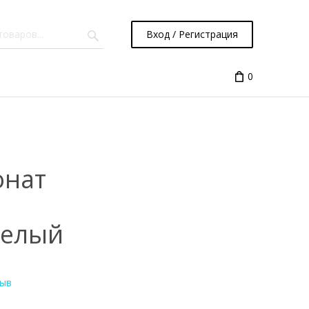
Вход / Регистрация
0
онат
,
белый
зыв