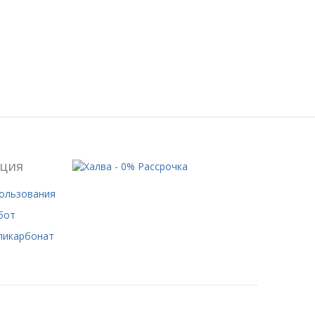
ция
пользования
бот
ликарбонат