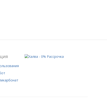
ция
пользования
бот
ликарбонат