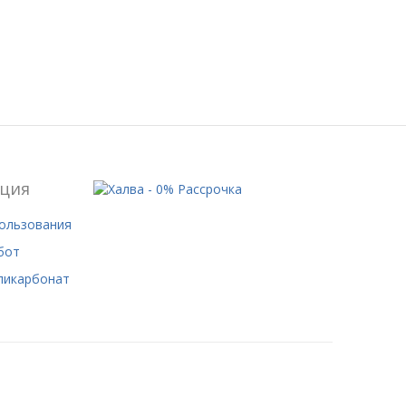
ция
пользования
бот
ликарбонат