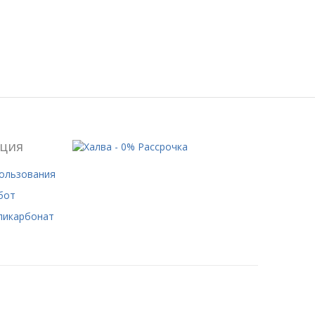
ция
пользования
бот
ликарбонат