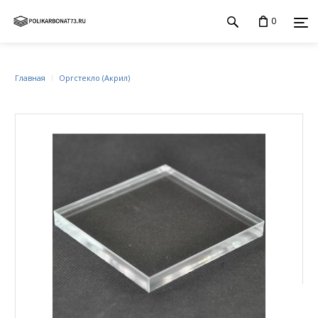
0
Главная
Оргстекло (Акрил)