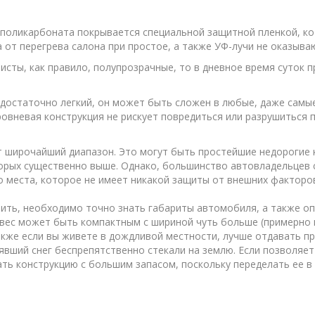
з поликарбоната покрывается специальной защитной пленкой, 
от перегрева салона при простое, а также УФ-лучи не оказываю
исты, как правило, полупрозрачные, то в дневное время суток
 достаточно легкий, он может быть сложен в любые, даже самы
ровневая конструкция не рискует повредиться или разрушиться 
т широчайший диапазон. Это могут быть простейшие недорогие
орых существенно выше. Однако, большинство автовладельцев с
о места, которое не имеет никакой защиты от внешних факторо
ить, необходимо точно знать габариты автомобиля, а также о
авес может быть компактным с шириной чуть больше (примерно н
акже если вы живете в дождливой местности, лучше отдавать пр
явший снег беспрепятственно стекали на землю. Если позволяет
ть конструкцию с большим запасом, поскольку переделать ее в