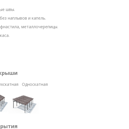
ые швы.
без наплывов и капель.
офнастила, металлочерепицы.
каса.
крыши
тная Односкатная
крытия