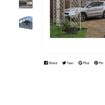
Share
Твит
Plus
Pin