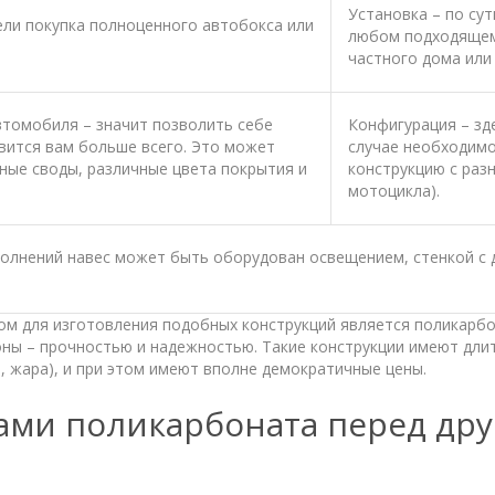
Установка – по су
ели покупка полноценного автобокса или
любом подходящем 
частного дома или 
автомобиля – значит позволить себе
Конфигурация – зде
вится вам больше всего. Это может
случае необходимо
ные своды, различные цвета покрытия и
конструкцию с раз
мотоцикла).
олнений навес может быть оборудован освещением, стенкой с дв
 для изготовления подобных конструкций является поликарбон
оны – прочностью и надежностью. Такие конструкции имеют длит
 жара), и при этом имеют вполне демократичные цены.
ми поликарбоната перед др