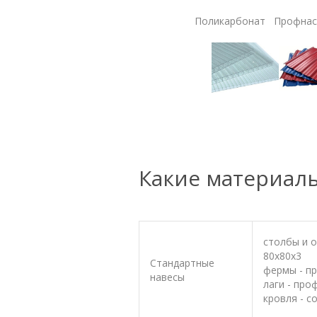
Поликарбонат Профнас
Какие материал
столбы и о
80х80х3
Стандартные
фермы - п
навесы
лаги - про
кровля - с