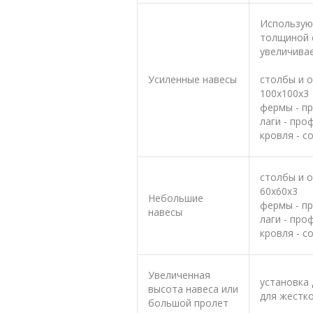
Использую
толщиной 
увеличива
Усиленные навесы
столбы и о
100х100х3
фермы - п
лаги - про
кровля - с
столбы и о
60х60х3
Небольшие
фермы - п
навесы
лаги - про
кровля - с
Увеличенная
установка
высота навеса или
для жестко
большой пролет