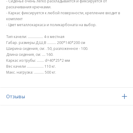
- Сиденье очень легко раскладывается и фиксируется от
раскачивания крючками.
- Каркас фиксируется к любой поверхности, крепление входит в
комплект
- Цвет металлокаркаса и поликарбоната на выбор.
Тип качели: ................. 4-х местная
Габар. размеры:Д,Ш,В .......... 200*140*200 см
Ширина сидения, см: . 50, разложенное - 100.
Длина сидения, см: .... 160.
Каркас из трубы: ........ d=40*25*2 мм
Вес качели ................... 110 кг.
Макс. нагрузка: ........... 500 кг.
Отзывы