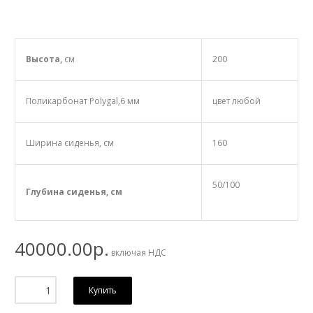
Высота,
см
200
Поликарбонат Polygal,6 мм
цвет любой
Ширина сиденья, см
160
50/100
Глубина сиденья, см
40000.00р.
включая НДС
Купить