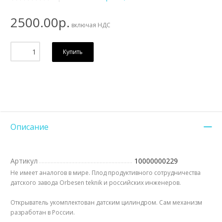
2500.00р.
включая НДС
Купить
Описание
Артикул
10000000229
Не имеет аналогов в мире. Плод продуктивного сотрудничества
датского завода Orbesen teknik и российских инженеров.
Открыватель укомплектован датским цилиндром. Сам механизм
разработан в России.